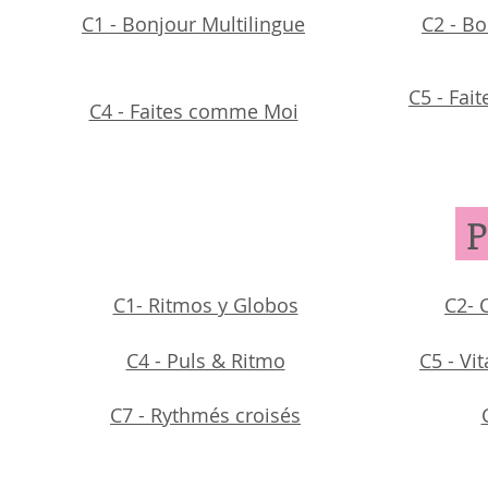
C1 - Bonjour Multilingue
C2 - B
C5 - Fai
C4 - Faites comme Moi
P
C1- Ritmos y Globos
C2- 
C4 - Puls & Ritmo
C5 - V
C7 - Rythmés croisés