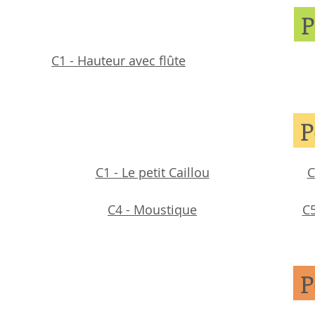
P
C1 - Hauteur avec flûte
P
C1 - Le petit Caillou
C
C4 - Moustique
C5
P