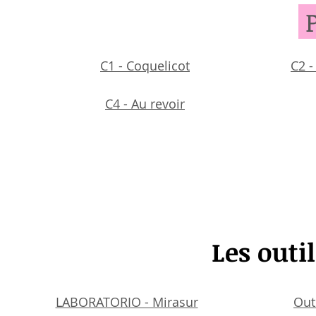
P
C1 - Coquelicot
C2 -
C4 - Au revoir
Les outi
LABORATORIO - Mirasur
Outi