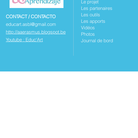
Le projet
Les partenaires
Les outils
CONTACT / CONTACTO
Les apports
educart.asbl@gmail.com
Vidéos
http://aaerasmus.blogspot.be
Photos
Youtube : Educ'Art
Journal de bord