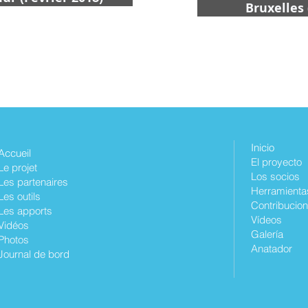
Bruxelles 
Inicio
Accueil
El proyecto
Le projet
Los socios
Les partenaires
Herramienta
Les outils
Contribucio
Les apports
Vídeos
Vidéos
Galería
Photos
Anatador
Journal de bord