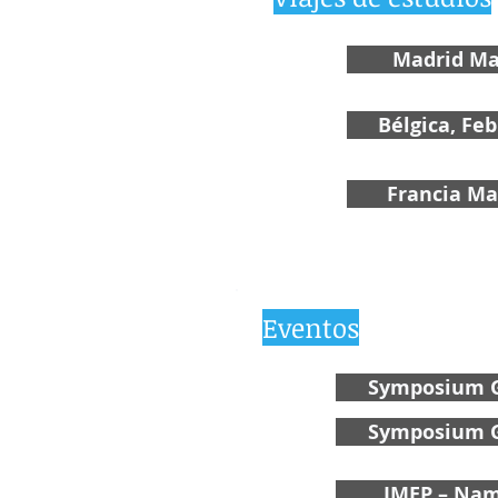
Madrid Ma
Bélgica, Fe
Francia Ma
Eventos
Symposium G
Symposium G
IMEP – Nam