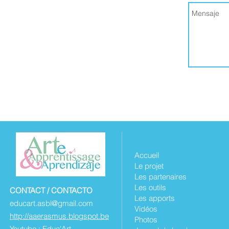
Fax : 01 23 45 67 89
Accueil
Le projet
Les partenaires
Les outils
CONTACT / CONTACTO
Les apports
educart.asbl@gmail.com
Vidéos
http://aaerasmus.blogspot.be
Photos
Youtube : Educ'Art