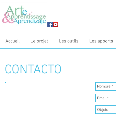
Accueil
Le projet
Les outils
Les apports
CONTACTO
Rue des Chevaliers, 14
1000, Bruxelles
educart.asbl@gmail.com
Tél : 01 23 45 67 89