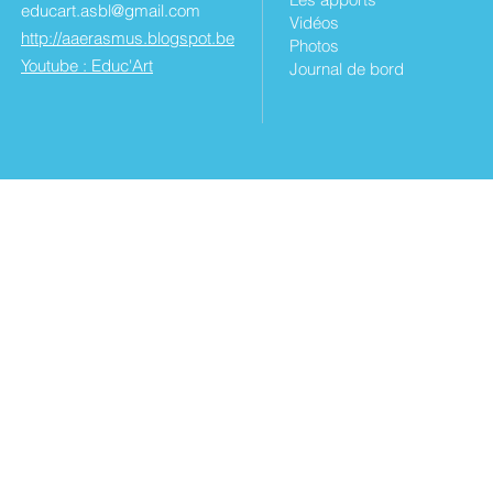
educart.asbl@gmail.com
Vidéos
http://aaerasmus.blogspot.be
Photos
Youtube : Educ'Art
Journal de bord