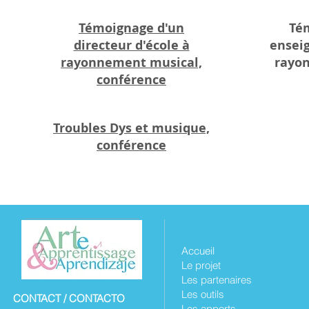
Témoignage d'un
Té
directeur d'école à
enseig
rayonnement musical,
rayo
conférence
Troubles Dys et musique,
conférence
Accueil
Le projet
Les partenaires
Les outils
CONTACT / CONTACTO
Les apports