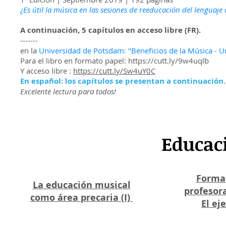
¿Es útil la música en las sesiones de reeducación del lenguaje
A continuación, 5 capítulos en acceso libre (FR).
-------
en la
Universidad de Potsdam: "Beneficios de la Música - U
Para el libro en formato papel:
https://cutt.ly/9w4uqlb
Y acceso libre :
https://cutt.ly/Sw4uY0C
En español: los capítulos se presentan a continuación
.
Excelente lectura para todos!
Educac
Formac
La educación musical
profesora
como área precaria (I)
El e