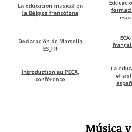
Educació
La educación musical en
formaci
la Bélgica francófona
escu
ECA-
Declaración de Marsella
françai
ES_FR
La educ
Introduction au PECA,
el si
conférence
españ
Música y